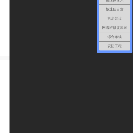
监控摄像头
极速佳自营
机房架设
网络维修厦漳泉
综合布线
安防工程