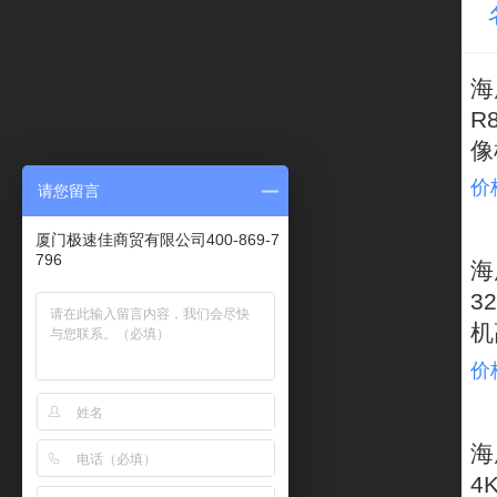
海
R
像
价
请您留言
厦门极速佳商贸有限公司400-869-7
796
海
3
机
价
海
4