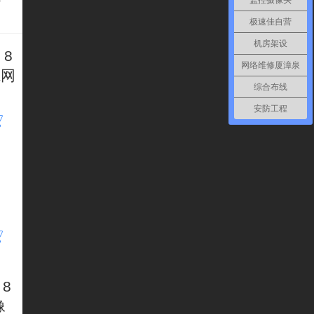
监控摄像头
极速佳自营
机房架设
 8
网络维修厦漳泉
K网
综合布线
安防工程
 8
像