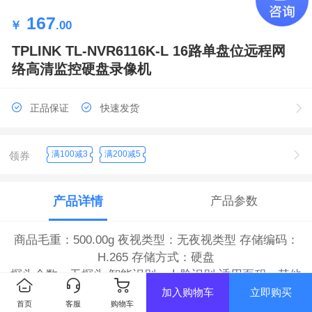
167
￥
.00
TPLINK TL-NVR6116K-L 16路单盘位远程网
络高清监控硬盘录像机
正品保证
快速发货
满100减3
满200减5
领券
产品详情
产品参数
商品毛重：500.00g 夜视类型：无夜视类型 存储编码：
H.265 存储方式：硬盘
探头个数：无探头 智能识别：人脸识别 适用面积：其他
监控类型：硬盘录像机
加入购物车
立即购买
首页
客服
购物车
语音类型：不支持语音功能 变倍变焦：不支持变倍变焦