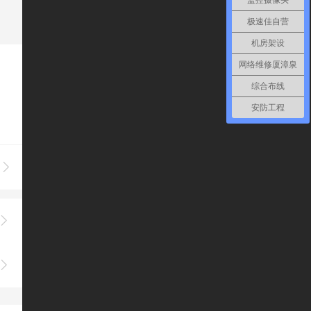
监控摄像头
极速佳自营
机房架设
网络维修厦漳泉
综合布线
安防工程