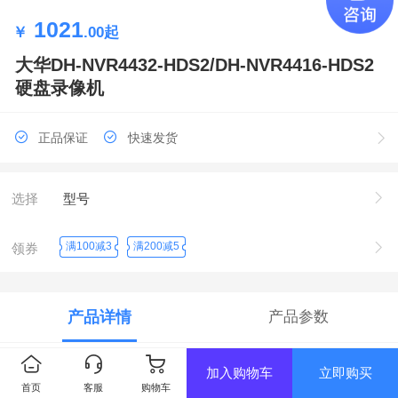
1021
￥
.00
起
大华DH-NVR4432-HDS2/DH-NVR4416-HDS2
硬盘录像机
正品保证
快速发货
选择
型号
满100减3
满200减5
领券
产品详情
产品参数
商品毛重：7.5kg 商品产地：中国大陆 夜视类型：无夜
加入购物车
立即购买
视类型存储编码：H.265
首页
客服
购物车